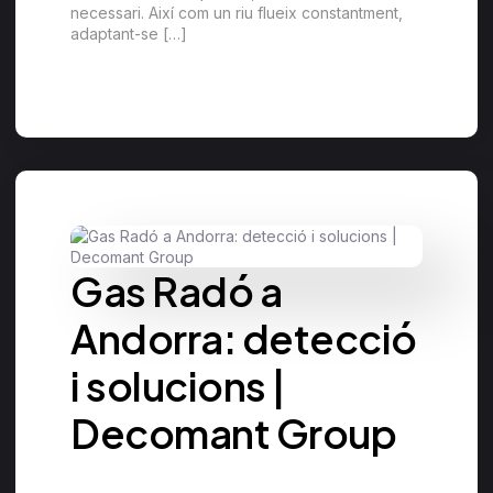
necessari. Així com un riu flueix constantment,
adaptant-se […]
Gas Radó a
Andorra: detecció
i solucions |
Decomant Group