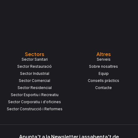
k
a
-
m
f
Sectors
Altres
Sector Sanitari
Serveis
Sector Restauració
Sobre nosaltres
Sector Industrial
Equip
Sector Comercial
Consells pràctics
Sector Residencial
Contacte
Sector Esportiu i Recreatiu
Sector Corporatiu i d'oficines
Sector Construcció i Reformes
Apunta't a la Newsletter i assabenta't de