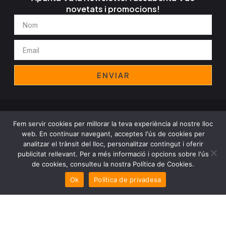
novetats i promocions!
Nom
Email
ENVIAR
Avís legal
Política de privadesa
Cookies
Política d'empresa
Fem servir cookies per millorar la teva experiència al nostre lloc
Copyright© 2025 Decomant Group, All rights reserved
web. En continuar navegant, acceptes l'ús de cookies per
analitzar el trànsit del lloc, personalitzar contingut i oferir
publicitat rellevant. Per a més informació i opcions sobre l'ús
de cookies, consulteu la nostra Política de Cookies.
Ok
Política de privadesa