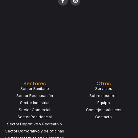
a
n
c
s
e
t
b
a
o
g
o
r
k
a
-
m
f
Sectores
Otros
Sector Sanitario
Servicios
Sector Restauración
Sobre nosotros
Sector Industrial
Equipo
Sector Comercial
Consejos prácticos
Sector Residencial
Contacto
Sector Deportivo y Recreativo
Sector Corporativo y de oficinas