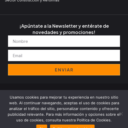
Sector Construcción y Reformas
¡Apúntate a la Newsletter y entérate de
novedades y promociones!
Nombre
Email
ENVIAR
Aviso legal
Política de privacidad
Cookies
Política de empresa
Usamos cookies para mejorar tu experiencia en nuestro sitio
Copyright© 2024 Decomant Group, All rights reserved
web. Al continuar navegando, aceptas el uso de cookies para
analizar el tráfico del sitio, personalizar contenido y ofrecerte
publicidad relevante. Para más información y opciones sobre el
uso de cookies, consulta nuestra Política de Cookies.