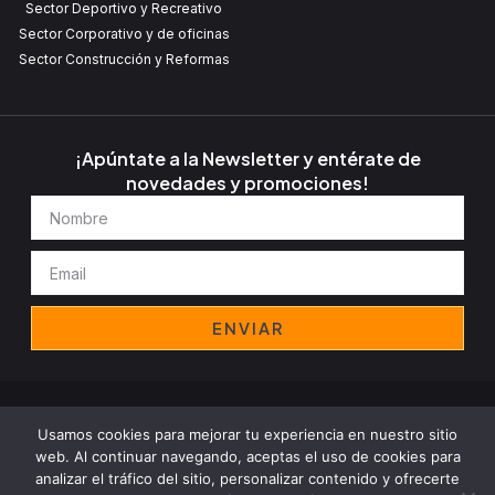
Sector Deportivo y Recreativo
Sector Corporativo y de oficinas
Sector Construcción y Reformas
¡Apúntate a la Newsletter y entérate de
novedades y promociones!
Nombre
Email
ENVIAR
Aviso legal
Política de privacidad
Cookies
Política de empresa
Usamos cookies para mejorar tu experiencia en nuestro sitio
Copyright© 2024 Decomant Group, All rights reserved
web. Al continuar navegando, aceptas el uso de cookies para
analizar el tráfico del sitio, personalizar contenido y ofrecerte