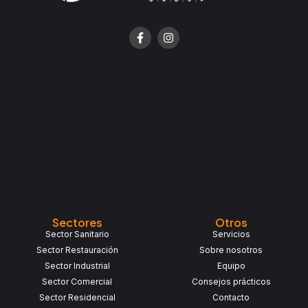
F
I
a
n
c
s
e
t
b
a
o
g
o
r
k
a
-
m
f
Sectores
Otros
Sector Sanitario
Servicios
Sector Restauración
Sobre nosotros
Sector Industrial
Equipo
Sector Comercial
Consejos prácticos
Sector Residencial
Contacto