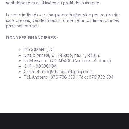
sont déposées et utilisées au profit de la marque.
Les prix indiqués sur chaque produit/service peuvent varier
sans préavis, veuillez nous informer pour confirmer que les
prix sont corrects.
DONNÉES FINANCIÈRES :
DECOMANT, S.L.
Crta d'Arinsal, Z.I. Teixidó, nau 4, local 2
La Massana - C.P. AD400 (Andorre - Andorre)
C.I.F. : 0000000A
Courriel : info@decomantgroup.com
Tél. Andorre : 376 738 350 / Fax : 376 738 534