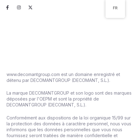
Aller
F
I
X
FR
au
a
n
-
c
s
t
contenu
e
t
w
b
a
i
o
g
t
o
r
t
Construction et
A propos de nous
k
a
e
-
m
r
Avis juridique
f
www.decomantgroup.com est un domaine enregistré et
détenu par DECOMANTGROUP (DECOMANT, S.L.).
La marque DECOMANTGROUP et son logo sont des marques
déposées par l'OEPM et sont la propriété de
DECOMANTGROUP (DECOMANT, S.L.).
Conformément aux dispositions de la loi organique 15/99 sur
la protection des données à caractère personnel, nous vous
informons que les données personnelles que vous nous
fournissez seront traitées de manière confidentielle et