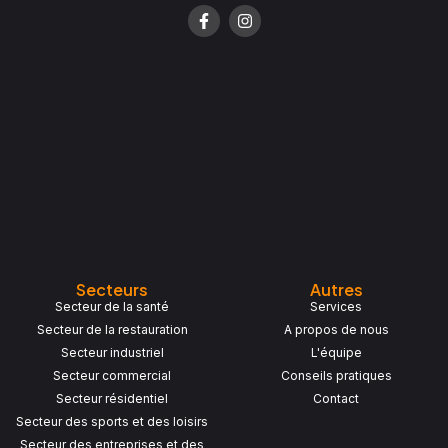
F
I
a
n
c
s
e
t
b
a
o
g
o
r
k
a
-
m
f
Secteurs
Autres
Secteur de la santé
Services
Secteur de la restauration
A propos de nous
Secteur industriel
L'équipe
Secteur commercial
Conseils pratiques
Secteur résidentiel
Contact
Secteur des sports et des loisirs
Secteur des entreprises et des