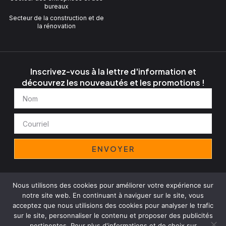
bureaux
Secteur de la construction et de
la rénovation
Inscrivez-vous à la lettre d'information et
découvrez les nouveautés et les promotions !
Nom
Courriel
ENVOYER
Nous utilisons des cookies pour améliorer votre expérience sur
Avis juridique
Politique de confidentialité
Cookies
notre site web. En continuant à naviguer sur le site, vous
Politique de l'entreprise
acceptez que nous utilisions des cookies pour analyser le trafic
Copyright© 2025 Decomant Group, Tous droits réservés
sur le site, personnaliser le contenu et proposer des publicités
pertinentes. Pour plus d'informations et de choix sur