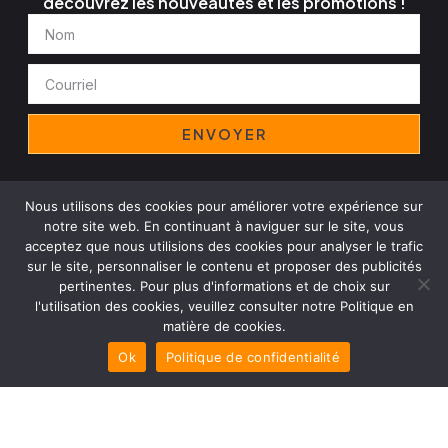
découvrez les nouveautés et les promotions !
Nom
Courriel
ENVOYER
Nous utilisons des cookies pour améliorer votre expérience sur
Avis juridique
Politique de confidentialité
Cookies
notre site web. En continuant à naviguer sur le site, vous
Politique de l'entreprise
acceptez que nous utilisions des cookies pour analyser le trafic
Copyright© 2025 Decomant Group, Tous droits réservés
sur le site, personnaliser le contenu et proposer des publicités
pertinentes. Pour plus d'informations et de choix sur
l'utilisation des cookies, veuillez consulter notre Politique en
matière de cookies.
Ok
Politique de confidentialité