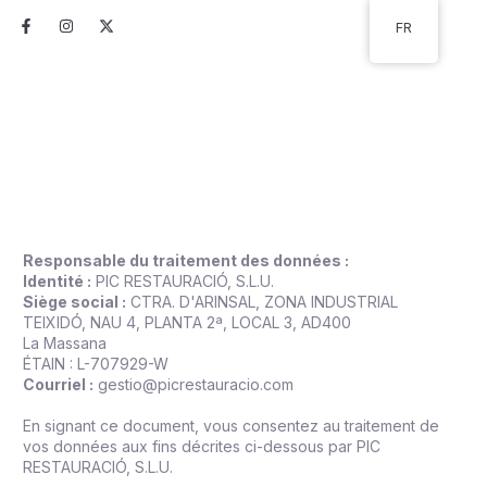
Aller
F
I
X
FR
au
a
n
-
c
s
t
contenu
e
t
w
b
a
i
o
g
t
o
r
t
Construction et
A propos de nous
k
a
e
-
m
r
Politique de confidentialité
f
Responsable du traitement des données :
Identité :
PIC RESTAURACIÓ, S.L.U.
Siège social :
CTRA. D'ARINSAL, ZONA INDUSTRIAL
TEIXIDÓ, NAU 4, PLANTA 2ª, LOCAL 3, AD400
La Massana
ÉTAIN : L-707929-W
Courriel :
gestio@picrestauracio.com
En signant ce document, vous consentez au traitement de
vos données aux fins décrites ci-dessous par PIC
RESTAURACIÓ, S.L.U.