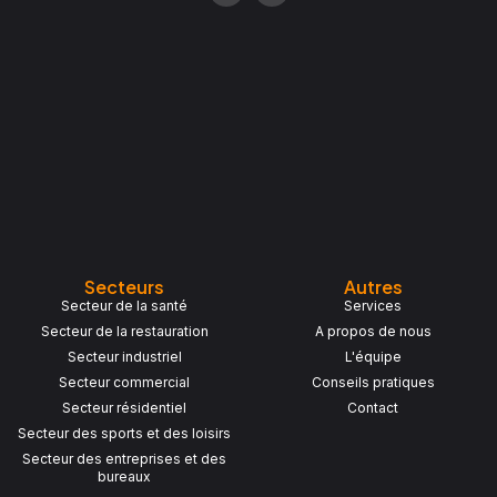
c
s
e
t
b
a
o
g
o
r
k
a
-
m
f
Secteurs
Autres
Secteur de la santé
Services
Secteur de la restauration
A propos de nous
Secteur industriel
L'équipe
Secteur commercial
Conseils pratiques
Secteur résidentiel
Contact
Secteur des sports et des loisirs
Secteur des entreprises et des
bureaux