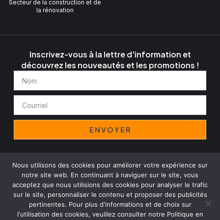
Secteur de la construction et de
la rénovation
Inscrivez-vous à la lettre d'information et
découvrez les nouveautés et les promotions !
Nom
Courriel
ENVOYER
Nous utilisons des cookies pour améliorer votre expérience sur
Avis juridique
Politique de confidentialité
Cookies
notre site web. En continuant à naviguer sur le site, vous
Politique de l'entreprise
acceptez que nous utilisions des cookies pour analyser le trafic
Copyright© 2025 Decomant Group, Tous droits réservés
sur le site, personnaliser le contenu et proposer des publicités
pertinentes. Pour plus d'informations et de choix sur
l'utilisation des cookies, veuillez consulter notre Politique en