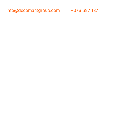
Aller
au
info@decomantgroup.com
+376 697 187
contenu