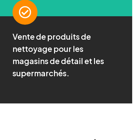
Vente de produits de
Demandez-nous !
nettoyage pour les
Pour plus d'informations, cliquez ici
magasins de détail et les
supermarchés.
CONTACT